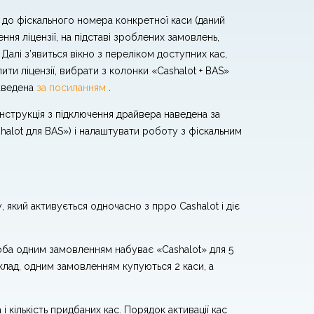
я до фіскального номера конкретної каси (даний
я ліцензії, на підставі зроблених замовлень,
 Далі з’явиться вікно з переліком доступних кас,
ити ліцензії, вибрати з колонки «Cashalot + BAS»
наведена
за посиланням
.
інструкція з підключення драйвера наведена за
alot для BAS») і налаштувати роботу з фіскальним
 який активується одночасно з прро Cashalot і діє
соба одним замовленням набуває «Cashalot» для 5
клад, одним замовленням купуються 2 каси, а
кількість придбаних кас. Порядок активації кас