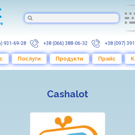
6) 931-69-28
‎ +38 (066) 388-06-32
‎ ‎+38 (097) 39
с
Послуги
Продукти
Прайс
К
Cashalot