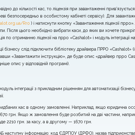
відно до кількості кас, то ліцензія при завантаженні прив’язуєтьс
і безпосередньо в особистому кабінеті сервісу). Для завантаженн
alot.org.ua/Rro
) і натиснути кнопку «Завантаження ліцензії прро».
ипи. Після цього необхідно вибрати каси, до яких ви хочете прикріп
кція по отриманню ліцензії на прро «Cashalot» і модуль інтеграції 
ї бізнесу слід підключити бібліотеку драйвера ПРРО «Cashalot» (
равши «Завантажити інструкцію», де буде опис «драйвер прро Cash
ніше опис у відповідній програмі).
дуль інтеграції з прикладним рішенням для автоматизації бізнесу,
ї.
 придбаних кас в одному замовленні. Наприклад, якщо юридична о
1670 грн. Якщо ж замовлення буде розбитий на дві частини, напри
е 2210 грн. за касу, а в другому — 1670 грн.
 наступну інформацію: код ЄДРПОУ (ДРФО), назва підприємства і 