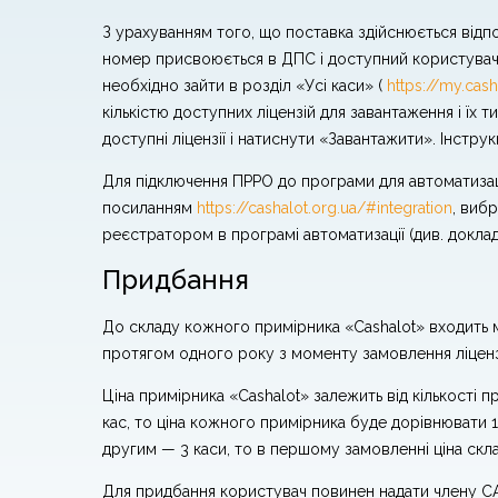
З урахуванням того, що поставка здійснюється відпо
номер присвоюється в ДПС і доступний користувачев
необхідно зайти в розділ «Усі каси» (
https://my.cash
кількістю доступних ліцензій для завантаження і їх т
доступні ліцензії і натиснути «Завантажити». Інстру
Для підключення ПРРО до програми для автоматизаці
посиланням
https://cashalot.org.ua/#integration
, виб
реєстратором в програмі автоматизації (див. доклад
Придбання
До складу кожного примірника «Cashalot» входить мо
протягом одного року з моменту замовлення ліцензі
Ціна примірника «Cashalot» залежить від кількості
кас, то ціна кожного примірника буде дорівнювати 
другим — 3 каси, то в першому замовленні ціна склад
Для придбання користувач повинен надати члену САБ