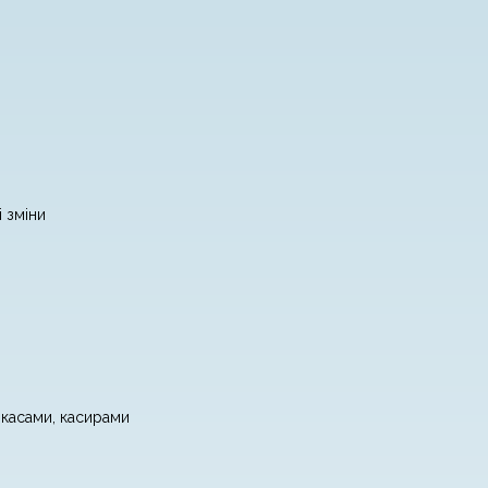
 зміни
 касами, касирами