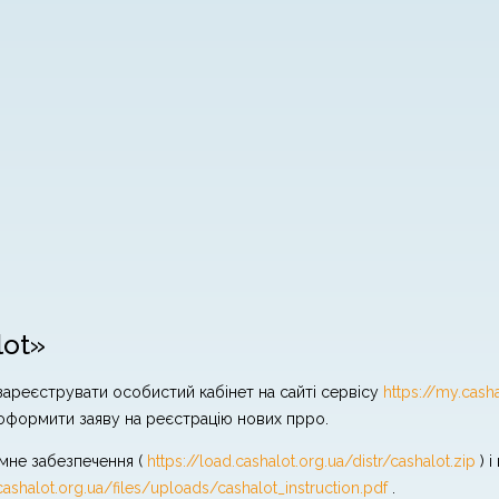
lot»
зареєструвати особистий кабінет на сайті сервісу
https://my.cash
о оформити заяву на реєстрацію нових прро.
амне забезпечення (
https://load.cashalot.org.ua/distr/cashalot.zip
) і
/cashalot.org.ua/files/uploads/cashalot_instruction.pdf
.