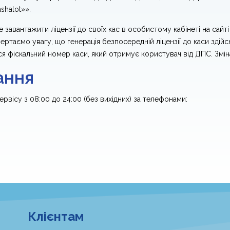
shalot»».
авантажити ліцензії до своїх кас в особистому кабінеті на сайті
вертаємо увагу, що генерація безпосередній ліцензії до каси здій
ся фіскальний номер каси, який отримує користувач від ДПС. Змін
ання
вісу з 08:00 до 24:00 (без вихідних) за телефонами:
Клієнтам